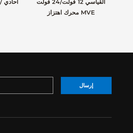
الصغير بدون فرشاة 12 فولت/24
القياسي 12 فولت/24 فولت
محرك اهتزاز MVE
إرسال