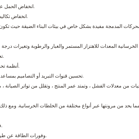
انخفاض الحمل على هياكل الدعم ، مما يسمح بمزيد من المرونة في التصميم.
انخفاض تكاليف الشحن والتخزين ، وخاصة للمشترين بالجملة أو الخارجية.
تعزز الألمنيوم أو العلب سبيكة من أجل مزايا القوة إلى الوزن.
أنظمة تحمل مختومة التي تحمي المكونات الداخلية من الغبار والطين.
تحسين قنوات التبريد أو التصاميم بمساعدة المروحة لمنع ارتفاع درجة الحرارة أثناء التشغيل المستمر.
 ، مما يحد من مرونتها عبر أنواع مختلفة من الخلطات الخرسانية. ومع ذلك
في الوقت الحقيقي تعديل تردد الاهتزاز لتناسب مواد مختلفة.
وفورات الطاقة عن طريق تقليل الطاقة الحركية غير الضرورية خلال المهام الأخف.