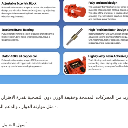
لمزيد من المحركات المدمجة وخفيفة الوزن دون التضحية بقدرة الاهتزا
- مثل موازنة الدوار ، والدعم المحمل ، وقوة الإسكان - لتقديم إنتاج أعلى في الحزم الأصغر.
أسهل التعامل والتركيب ، وخاصة على القوالب العمودية أو النفقات العامة.