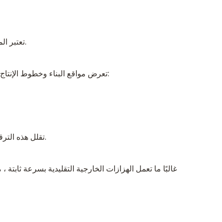
تعتبر المحركات المدمجة مفيدة بشكل خاص في بيئات البناء الضيقة حيث تكون المساحة محدودة ويجب إعادة وضع المعدات بشكل متكرر.
تعرض مواقع البناء وخطوط الإنتاج الخرسانية المعدات للاهتزاز المستمر والغبار والرطوبة وتغيرات درجة الحرارة. رداً على ذلك ، ميزة الهزازات الخارجية الحديثة الآن:
تقلل هذه الترقيات من معدلات الفشل ، وتمتد عمر المنتج ، وتقلل من تواتر الصيانة ، مما يجعلها مثالية للاستخدام اليومي والتركيبات طويلة الأجل.
غالبًا ما تعمل الهزازات الخارجية التقليدية بسرعة ثابتة