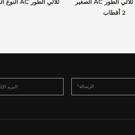
الصغير AC أحادي / ثلاثي الطور
النوع القياسي AC ثلاثي الطور
2 أقطاب