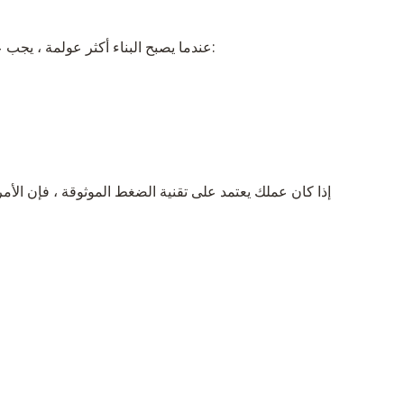
عندما يصبح البناء أكثر عولمة ، يجب على الشركات المصنعة للهزازات الخارجية ضمان تلبية منتجاتها مجموعة من الشهادات الإقليمية. غالبًا ما تتوافق النماذج الحديثة مع:
إذا كان عملك يعتمد على تقنية الضغط الموثوقة ، فإن الأ