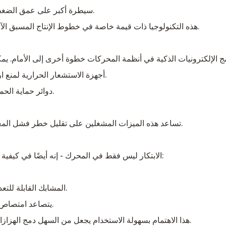
سيطرة أكبر على عمق الضغط والكثافة ، وتحسين النهاية الكلية وكثافة عناصر الخرسانة.
هذه التكنولوجيا ذات قيمة خاصة في خطوط الإنتاج المسبق الآلية حيث تكون التحكم في العملية وتكرارها أمرًا بالغ الأهمية.
أجهزة الاستشعار الحرارية لمنع ارتفاع درجة الحرارة عن طريق الإغلاق تلقائيًا أو تقليل الحمل.
دوائر حماية الحمل الزائد التي تحمي من قطرات الجهد المفاجئ أو العواصف.
تساعد هذه الميزات المشغلين على تقليل خطر فشل المعدات وتوقف الوقت ، مما يضمن سير عمل بناء أكثر سلاسة.
الابتكار ليس فقط في المحرك - إنه أيضًا في كيفية تطبيق المعدات. يقوم مصنعو الهزاز الآن بتصميم وحدات مع:
المشابك القابلة للتعديل التي تناسب مجموعة متنوعة من أحجام وأشكال القالب.
يتصاعد امتصاص الاهتزاز لتقليل نقل الطاقة إلى السقالات أو الدعم المؤقت.
هذا الاهتمام بسهولة الاستخدام يجعل من السهل دمج الهزازات الخارجية في كل من الإعدادات الدائمة والهاتف المحمول.